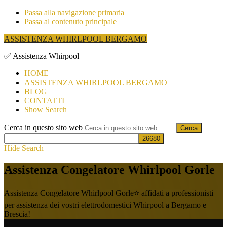
Passa alla navigazione primaria
Passa al contenuto principale
ASSISTENZA WHIRLPOOL BERGAMO
✅ Assistenza Whirpool
HOME
ASSISTENZA WHIRLPOOL BERGAMO
BLOG
CONTATTI
Show Search
Cerca in questo sito web
Hide Search
Assistenza Congelatore Whirlpool Gorle
Assistenza Congelatore Whirlpool Gorle⭐ affidati a professionisti
per assistenza dei vostri elettrodomestici Whirpool a Bergamo e
Brescia!