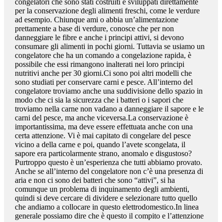
congelatori che sono stati costruiti e sviluppati direttamente
per la conservazione degli alimenti freschi, come le verdure
ad esempio. Chiunque ami o abbia un’alimentazione
prettamente a base di verdure, conosce che per non
danneggiare le fibre e anche i principi attivi, si devono
consumare gli alimenti in pochi giorni. Tuttavia se usiamo un
congelatore che ha un comando a congelazione rapida, è
possibile che essi rimangono inalterati nei loro principi
nutritivi anche per 30 giorni.Ci sono poi altri modelli che
sono studiati per conservare carni e pesce. All’interno del
congelatore troviamo anche una suddivisione dello spazio in
modo che ci sia la sicurezza che i batteri o i sapori che
troviamo nella carne non vadano a danneggiare il sapore e le
carni del pesce, ma anche viceversa.La conservazione è
importantissima, ma deve essere effettuata anche con una
certa attenzione. Vi è mai capitato di congelare del pesce
vicino a della carne e poi, quando l’avete scongelata, il
sapore era particolarmente strano, anomalo e disgustoso?
Purtroppo questo è un’esperienza che tutti abbiamo provato.
Anche se all’interno del congelatore non c’è una presenza di
aria e non ci sono dei batteri che sono “attivi”, si ha
comunque un problema di inquinamento degli ambienti,
quindi si deve cercare di dividere e selezionare tutto quello
che andiamo a collocare in questo elettrodomestico.In linea
generale possiamo dire che è questo il compito e l’attenzione