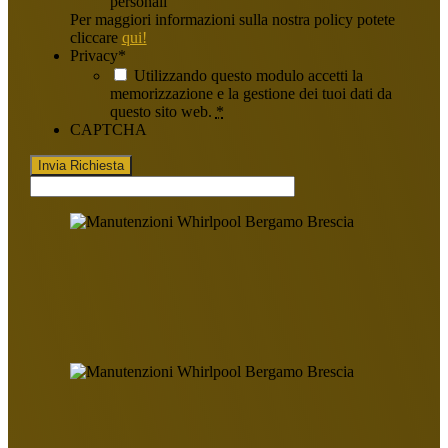
personali
Per maggiori informazioni sulla nostra policy potete
cliccare
qui!
Privacy
*
Utilizzando questo modulo accetti la
memorizzazione e la gestione dei tuoi dati da
questo sito web.
*
CAPTCHA