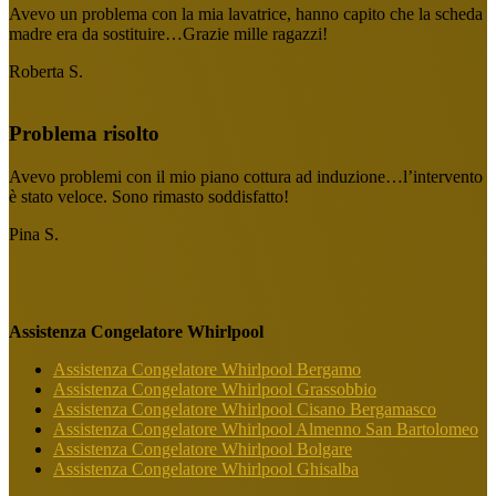
Avevo un problema con la mia lavatrice, hanno capito che la scheda
madre era da sostituire…Grazie mille ragazzi!
Roberta S.
Problema risolto
Avevo problemi con il mio piano cottura ad induzione…l’intervento
è stato veloce. Sono rimasto soddisfatto!
Pina S.
Assistenza Congelatore Whirlpool
Assistenza Congelatore Whirlpool Bergamo
Assistenza Congelatore Whirlpool Grassobbio
Assistenza Congelatore Whirlpool Cisano Bergamasco
Assistenza Congelatore Whirlpool Almenno San Bartolomeo
Assistenza Congelatore Whirlpool Bolgare
Assistenza Congelatore Whirlpool Ghisalba