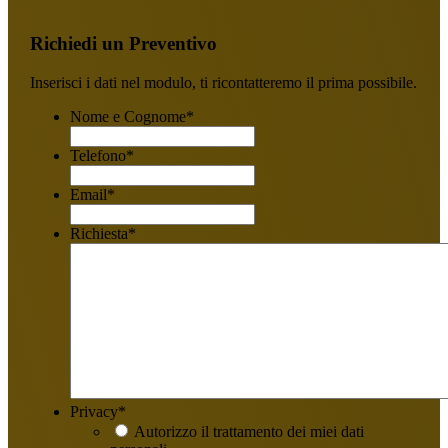
Richiedi un Preventivo
Inserisci i dati nel modulo, ti ricontatteremo il prima possibile.
Nome e Cognome
*
Telefono
*
Email
*
Richiesta
*
Privacy
*
Autorizzo il trattamento dei miei dati