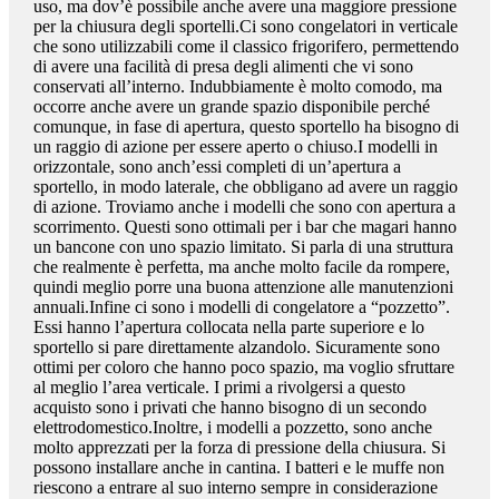
uso, ma dov’è possibile anche avere una maggiore pressione
per la chiusura degli sportelli.Ci sono congelatori in verticale
che sono utilizzabili come il classico frigorifero, permettendo
di avere una facilità di presa degli alimenti che vi sono
conservati all’interno. Indubbiamente è molto comodo, ma
occorre anche avere un grande spazio disponibile perché
comunque, in fase di apertura, questo sportello ha bisogno di
un raggio di azione per essere aperto o chiuso.I modelli in
orizzontale, sono anch’essi completi di un’apertura a
sportello, in modo laterale, che obbligano ad avere un raggio
di azione. Troviamo anche i modelli che sono con apertura a
scorrimento. Questi sono ottimali per i bar che magari hanno
un bancone con uno spazio limitato. Si parla di una struttura
che realmente è perfetta, ma anche molto facile da rompere,
quindi meglio porre una buona attenzione alle manutenzioni
annuali.Infine ci sono i modelli di congelatore a “pozzetto”.
Essi hanno l’apertura collocata nella parte superiore e lo
sportello si pare direttamente alzandolo. Sicuramente sono
ottimi per coloro che hanno poco spazio, ma voglio sfruttare
al meglio l’area verticale. I primi a rivolgersi a questo
acquisto sono i privati che hanno bisogno di un secondo
elettrodomestico.Inoltre, i modelli a pozzetto, sono anche
molto apprezzati per la forza di pressione della chiusura. Si
possono installare anche in cantina. I batteri e le muffe non
riescono a entrare al suo interno sempre in considerazione