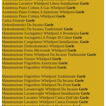
Assistenza Lavatrice Whirlpool Libera Installazione
Gorle
Assistenza Piano Cottura A Gas Whirlpool
Gorle
Assistenza Piano Cottura A Induzione Whirlpool
Gorle
Assistenza Piano Cottura Whirlpool
Gorle
Carica Frontale
Gorle
Elettrodomestici Da Incasso
Gorle
Elettrodomestici Da Incasso Tradizionale
Gorle
Manutenzione Asciugatrice Whirlpool A Resistenza
Gorle
Manutenzione Asciugatrici A Pompe Di Calore
Gorle
Manutenzione Congelatore Whirlpool Installazione,
Gorle
Manutenzione Elettrodomestici Whirlpool
Gorle
Manutenzione Forno Microonde Whirlpool
Gorle
Manutenzione Forno Whirlpool Da Incasso Tradizionale
Gorle
Manutenzione Freezer Whirlpool
Gorle
Manutenzione Frigorifero Americano
Gorle
Manutenzione Frigorifero Whirlpool
Gorle
Manutenzione Frigorifero Whirlpool Tradizionale
Gorle
Manutenzione Frigorifero Whirlpool Da Incasso
Gorle
Manutenzione Frigorifero Whirlpool No-Frost
Gorle
Manutenzione Lavastoviglie Whirlpool Da Incasso
Gorle
Manutenzione Lavastoviglie Whirlpool Installazione
Gorle
Manutenzione Lavatrice Whirlpool Carica Dall’alto
Gorle
Manutenzione Lavatrice Whirlpool Carica Frontale
Gorle