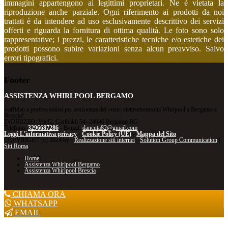
immagini appartengono ai legittimi proprietari. Ne è vietata la
riproduzione anche parziale. Ogni riferimento ai prodotti da noi
trattati è da intendere ad uso esclusivamente descrittivo dei servizi
offerti e riguarda la fornitura di ottima qualità. Le foto sono solo
rappresentative; i prezzi, le caratteristiche tecniche e/o estetiche dei
prodotti possono subire variazioni senza alcun preavviso. Salvo
errori tipografici.
Footer
ASSISTENZA WHIRLPOOL BERGAMO
⭐affidati a professionisti per assistenza dei vostri elettrodomestici Whirpool a Bergamo e
Brescia!
INDIRIZZO: Via G. Garibaldi 54- 24046 Bergamo BG
Telefono:
3296687286
- E-mail:
dancuta82@gmail.com
Leggi L'informativa privacy
-
Cookie Policy (UE)
-
Mappa del Sito
COPYRIGHT [c] 2024 by -
Realizzazione siti internet
-
Solution Group Communication
|
Siti Roma
Home
Assistenza Whirlpool Bergamo
Assistenza Whirlpool Brescia
CHIAMA ORA
WHATSAPP
EMAIL