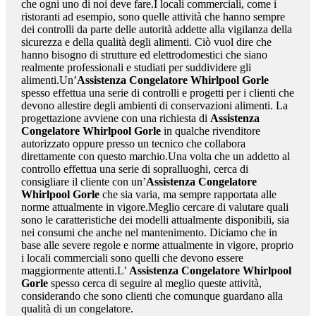
che ogni uno di noi deve fare.I locali commerciali, come i
ristoranti ad esempio, sono quelle attività che hanno sempre
dei controlli da parte delle autorità addette alla vigilanza della
sicurezza e della qualità degli alimenti. Ciò vuol dire che
hanno bisogno di strutture ed elettrodomestici che siano
realmente professionali e studiati per suddividere gli
alimenti.Un’
Assistenza Congelatore Whirlpool Gorle
spesso effettua una serie di controlli e progetti per i clienti che
devono allestire degli ambienti di conservazioni alimenti. La
progettazione avviene con una richiesta di
Assistenza
Congelatore Whirlpool Gorle
in qualche rivenditore
autorizzato oppure presso un tecnico che collabora
direttamente con questo marchio.Una volta che un addetto al
controllo effettua una serie di sopralluoghi, cerca di
consigliare il cliente con un’
Assistenza Congelatore
Whirlpool Gorle
che sia varia, ma sempre rapportata alle
norme attualmente in vigore.Meglio cercare di valutare quali
sono le caratteristiche dei modelli attualmente disponibili, sia
nei consumi che anche nel mantenimento. Diciamo che in
base alle severe regole e norme attualmente in vigore, proprio
i locali commerciali sono quelli che devono essere
maggiormente attenti.L’
Assistenza Congelatore Whirlpool
Gorle
spesso cerca di seguire al meglio queste attività,
considerando che sono clienti che comunque guardano alla
qualità di un congelatore.