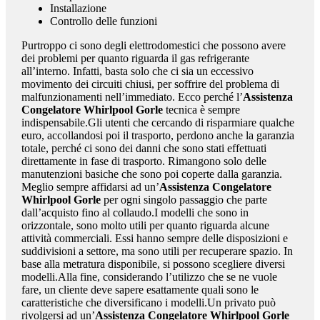
Installazione
Controllo delle funzioni
Purtroppo ci sono degli elettrodomestici che possono avere
dei problemi per quanto riguarda il gas refrigerante
all’interno. Infatti, basta solo che ci sia un eccessivo
movimento dei circuiti chiusi, per soffrire del problema di
malfunzionamenti nell’immediato. Ecco perché l’
Assistenza
Congelatore Whirlpool Gorle
tecnica è sempre
indispensabile.Gli utenti che cercando di risparmiare qualche
euro, accollandosi poi il trasporto, perdono anche la garanzia
totale, perché ci sono dei danni che sono stati effettuati
direttamente in fase di trasporto. Rimangono solo delle
manutenzioni basiche che sono poi coperte dalla garanzia.
Meglio sempre affidarsi ad un’
Assistenza Congelatore
Whirlpool Gorle
per ogni singolo passaggio che parte
dall’acquisto fino al collaudo.I modelli che sono in
orizzontale, sono molto utili per quanto riguarda alcune
attività commerciali. Essi hanno sempre delle disposizioni e
suddivisioni a settore, ma sono utili per recuperare spazio. In
base alla metratura disponibile, si possono scegliere diversi
modelli.Alla fine, considerando l’utilizzo che se ne vuole
fare, un cliente deve sapere esattamente quali sono le
caratteristiche che diversificano i modelli.Un privato può
rivolgersi ad un’
Assistenza Congelatore Whirlpool Gorle