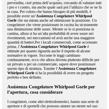
prevendita, cioè prima dell’acquisto, cercando di valutare tutti
i pro e i contro, ma anche quale sarà poi l’utilizzo che se ne fa
in casa. Per coloro che hanno bisogno di più modelli, è
possibile avere un’
Assistenza Congelatore Whirlpool
Gorle
che sia mirata anche ad ottimizzare la posizione. Un
congelatore che viene posizionato in cucina ha sicuramente
una diminuzione delle usure. Mentre se lo si posiziona in
cantina, allora si ha un’alta probabilità di avere usure nei
rivestimenti, nei meccanismi ed avrà anche una maggiore
quantità di batteri.Per i locali commerciali, come accennato
prima, l’
Assistenza Congelatore Whirlpool Gorle
è
ottimale per quanto riguarda anche il rispetto di alcune
normative in vigore. Siccome le leggi cambiano
continuamente, ecco che allora diventa piuttosto difficile per
un privato o per un commerciale, sapere dove posizionare
questo tipo di struttura. Tramite l’
Assistenza Congelatore
Whirlpool Gorle
si ha la possibilità di avere un progetto
perfetto e ben definito.
Assistenza Congelatore Whirlpool Gorle
per
l’apertura, cosa considerare
I congelatori, come altri elettrodomestici, hanno una serie di
aperture e di sportelli che possono aiutare un utente nel suo