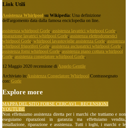
Link Utili
Assistenza Whirlpool
su Wikipedia
: Una definizione
dell'argomento data dalla famosa enciclopedia on line.
assistenza whirlpool Gorle
,
assistenza lavatrici whirlpool Gorle
,
riparazione lavatrici whirlpool Gorle
,
assistenza elettrodomestici
whirlpool Gorle
,
whirlpool lavastoviglie assistenza Gorle
,
assistenza
whirlpool frigoriferi Gorle
,
assistenza asciugatrici whirlpool Gorle
,
assistenza forni whirlpool Gorle
,
assistenza piano cottura whirlpool
Gorle
,
assistenza congelatore whirlpool Gorle
,
12 Maggio 2020
recensione di
Angelo Gentile
Archiviato in:
Assistenza Congelatore Whirlpool
Contrassegnato
con:
Gorle
Explore more
MAPPA DEL SITO
FORSE CERCAVI...
RECENSIONI
YOUTUBE
Non effettuiamo assistenza diretta per i marchi che trattiamo e non
eseguiamo riparazioni in garanzia ma effettuiamo vendita,
installazione, riparazione e assistenza. Tutti i loghi, i marchi e le