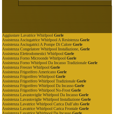
Aggiustare Lavatrice Whirlpool
Gorle
Assistenza Asciugatrice Whirlpool A Resistenza
Gorle
Assistenza Asciugatrici A Pompe Di Calore
Gorle
Assistenza Congelatore Whirlpool Installazione,
Gorle
Assistenza Elettrodomestici Whirlpool
Gorle
Assistenza Forno Microonde Whirlpool
Gorle
Assistenza Forno Whirlpool Da Incasso Tradizionale
Gorle
Assistenza Freezer Whirlpool
Gorle
Assistenza Frigorifero Americano
Gorle
Assistenza Frigorifero Whirlpool
Gorle
Assistenza Frigorifero Whirlpool Tradizionale
Gorle
Assistenza Frigorifero Whirlpool Da Incasso
Gorle
Assistenza Frigorifero Whirlpool No-Frost
Gorle
Assistenza Lavastoviglie Whirlpool Da Incasso
Gorle
Assistenza Lavastoviglie Whirlpool Installazione
Gorle
Assistenza Lavatrice Whirlpool Carica Dall’alto
Gorle
Assistenza Lavatrice Whirlpool Carica Frontale
Gorle
Assistenza Lavatrice Whirlpool Da Incasso
Gorle