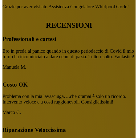
Grazie per aver visitato Assistenza Congelatore Whirlpool Gorle!
RECENSIONI
Professionali e cortesi
Ero in preda al panico quando in questo periodaccio di Covid il mio
forno ha incominciato a dare cenni di pazia. Tutto risolto. Fantastici!
Manuela M.
Costo OK
Problema con la mia lavasciuga….che oramai è solo un ricordo.
Intervento veloce e a costi raggionevoli. Consigliatissimi!
Marco C.
Riparazione Veloccissima