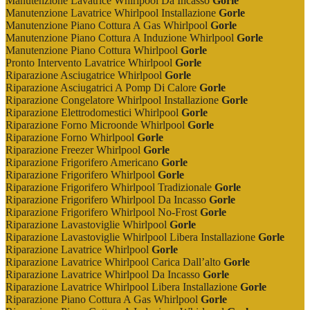
Manutenzione Lavatrice Whirlpool Da Incasso
Gorle
Manutenzione Lavatrice Whirlpool Installazione
Gorle
Manutenzione Piano Cottura A Gas Whirlpool
Gorle
Manutenzione Piano Cottura A Induzione Whirlpool
Gorle
Manutenzione Piano Cottura Whirlpool
Gorle
Pronto Intervento Lavatrice Whirlpool
Gorle
Riparazione Asciugatrice Whirlpool
Gorle
Riparazione Asciugatrici A Pomp Di Calore
Gorle
Riparazione Congelatore Whirlpool Installazione
Gorle
Riparazione Elettrodomestici Whirlpool
Gorle
Riparazione Forno Microonde Whirlpool
Gorle
Riparazione Forno Whirlpool
Gorle
Riparazione Freezer Whirlpool
Gorle
Riparazione Frigorifero Americano
Gorle
Riparazione Frigorifero Whirlpool
Gorle
Riparazione Frigorifero Whirlpool Tradizionale
Gorle
Riparazione Frigorifero Whirlpool Da Incasso
Gorle
Riparazione Frigorifero Whirlpool No-Frost
Gorle
Riparazione Lavastoviglie Whirlpool
Gorle
Riparazione Lavastoviglie Whirlpool Libera Installazione
Gorle
Riparazione Lavatrice Whirlpool
Gorle
Riparazione Lavatrice Whirlpool Carica Dall’alto
Gorle
Riparazione Lavatrice Whirlpool Da Incasso
Gorle
Riparazione Lavatrice Whirlpool Libera Installazione
Gorle
Riparazione Piano Cottura A Gas Whirlpool
Gorle