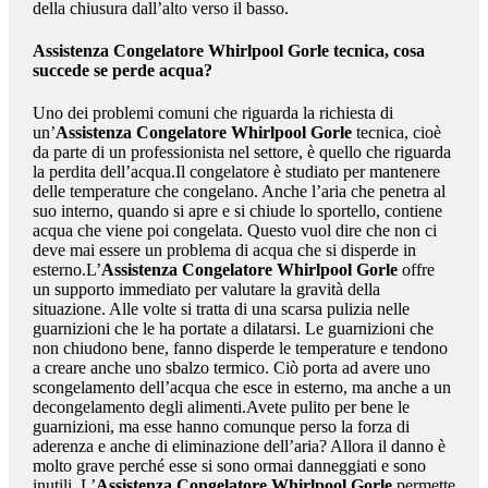
della chiusura dall’alto verso il basso.
Assistenza Congelatore Whirlpool Gorle
tecnica, cosa
succede se perde acqua?
Uno dei problemi comuni che riguarda la richiesta di
un’
Assistenza Congelatore Whirlpool Gorle
tecnica, cioè
da parte di un professionista nel settore, è quello che riguarda
la perdita dell’acqua.Il congelatore è studiato per mantenere
delle temperature che congelano. Anche l’aria che penetra al
suo interno, quando si apre e si chiude lo sportello, contiene
acqua che viene poi congelata. Questo vuol dire che non ci
deve mai essere un problema di acqua che si disperde in
esterno.L’
Assistenza Congelatore Whirlpool Gorle
offre
un supporto immediato per valutare la gravità della
situazione. Alle volte si tratta di una scarsa pulizia nelle
guarnizioni che le ha portate a dilatarsi. Le guarnizioni che
non chiudono bene, fanno disperde le temperature e tendono
a creare anche uno sbalzo termico. Ciò porta ad avere uno
scongelamento dell’acqua che esce in esterno, ma anche a un
decongelamento degli alimenti.Avete pulito per bene le
guarnizioni, ma esse hanno comunque perso la forza di
aderenza e anche di eliminazione dell’aria? Allora il danno è
molto grave perché esse si sono ormai danneggiati e sono
inutili. L’
Assistenza Congelatore Whirlpool Gorle
permette