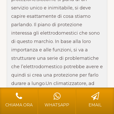
servizio unico e inimitabile, si deve
capire esattamente di cosa stiamo
parlando. Il piano di protezione
interessa gli elettrodomestici che sono
Footer
ASSISTENZA WHIRLPOOL BERGAMO
di questo marchio. In base alla loro
⭐affidati a professionisti per assistenza dei vostri elettrodomestici
importanza e alle funzioni, si va a
Whirpool a Bergamo e Brescia!
strutturare una serie di problematiche
INDIRIZZO: Via G. Garibaldi 54- 24046 Bergamo BG
Telefono:
3296687286
- E-mail:
dancuta82@gmail.com
che l’elettrodomestico potrebbe avere e
Leggi L'informativa privacy
-
Cookie Policy (UE)
-
Mappa
quindi si crea una protezione per farlo
del Sito
COPYRIGHT [c] 2024 by -
Realizzazione siti internet
-
Solution
Group Communication
|
Siti Roma
durare a lungo.Un climatizzatore, ad
esempio, è una struttura che si può
usare sia come riscaldamento
HOME
ASSISTENZA WHIRLPOOL BERGAMO
ASSISTENZA WHIRLPOOL BRESCIA
CHIAMA ORA
WHATSAPP
EMAIL
sostitutivo che come impianto di