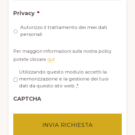
Privacy
*
Autorizzo il trattamento dei miei dati
personali
Per maggiori informazioni sulla nostra policy
potete cliccare
qui!
P
Utilizzando questo modulo accetti la
r
memorizzazione e la gestione dei tuoi
i
dati da questo sito web.
*
v
CAPTCHA
a
c
y
*