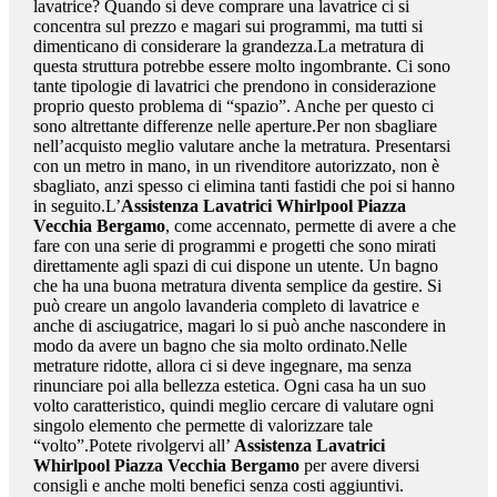
lavatrice? Quando si deve comprare una lavatrice ci si
concentra sul prezzo e magari sui programmi, ma tutti si
dimenticano di considerare la grandezza.La metratura di
questa struttura potrebbe essere molto ingombrante. Ci sono
tante tipologie di lavatrici che prendono in considerazione
proprio questo problema di “spazio”. Anche per questo ci
sono altrettante differenze nelle aperture.Per non sbagliare
nell’acquisto meglio valutare anche la metratura. Presentarsi
con un metro in mano, in un rivenditore autorizzato, non è
sbagliato, anzi spesso ci elimina tanti fastidi che poi si hanno
in seguito.L’
Assistenza Lavatrici Whirlpool Piazza
Vecchia Bergamo
, come accennato, permette di avere a che
fare con una serie di programmi e progetti che sono mirati
direttamente agli spazi di cui dispone un utente. Un bagno
che ha una buona metratura diventa semplice da gestire. Si
può creare un angolo lavanderia completo di lavatrice e
anche di asciugatrice, magari lo si può anche nascondere in
modo da avere un bagno che sia molto ordinato.Nelle
metrature ridotte, allora ci si deve ingegnare, ma senza
rinunciare poi alla bellezza estetica. Ogni casa ha un suo
volto caratteristico, quindi meglio cercare di valutare ogni
singolo elemento che permette di valorizzare tale
“volto”.Potete rivolgervi all’
Assistenza Lavatrici
Whirlpool Piazza Vecchia Bergamo
per avere diversi
consigli e anche molti benefici senza costi aggiuntivi.