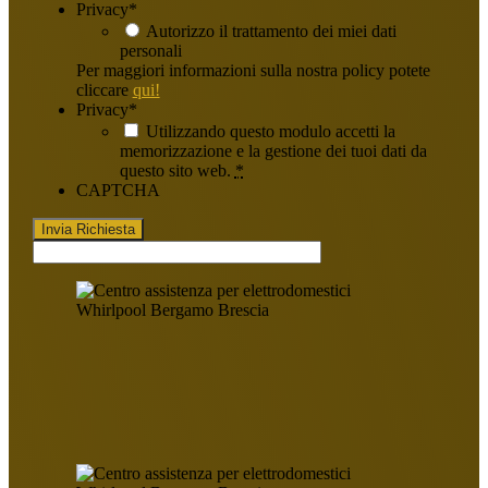
Privacy
*
Autorizzo il trattamento dei miei dati
personali
Per maggiori informazioni sulla nostra policy potete
cliccare
qui!
Privacy
*
Utilizzando questo modulo accetti la
memorizzazione e la gestione dei tuoi dati da
questo sito web.
*
CAPTCHA