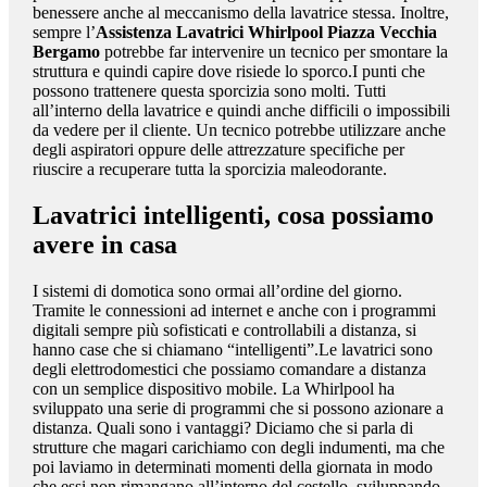
benessere anche al meccanismo della lavatrice stessa. Inoltre,
sempre l’
Assistenza Lavatrici Whirlpool Piazza Vecchia
Bergamo
potrebbe far intervenire un tecnico per smontare la
struttura e quindi capire dove risiede lo sporco.I punti che
possono trattenere questa sporcizia sono molti. Tutti
all’interno della lavatrice e quindi anche difficili o impossibili
da vedere per il cliente. Un tecnico potrebbe utilizzare anche
degli aspiratori oppure delle attrezzature specifiche per
riuscire a recuperare tutta la sporcizia maleodorante.
Lavatrici intelligenti, cosa possiamo
avere in casa
I sistemi di domotica sono ormai all’ordine del giorno.
Tramite le connessioni ad internet e anche con i programmi
digitali sempre più sofisticati e controllabili a distanza, si
hanno case che si chiamano “intelligenti”.Le lavatrici sono
degli elettrodomestici che possiamo comandare a distanza
con un semplice dispositivo mobile. La Whirlpool ha
sviluppato una serie di programmi che si possono azionare a
distanza. Quali sono i vantaggi? Diciamo che si parla di
strutture che magari carichiamo con degli indumenti, ma che
poi laviamo in determinati momenti della giornata in modo
che essi non rimangano all’interno del cestello, sviluppando