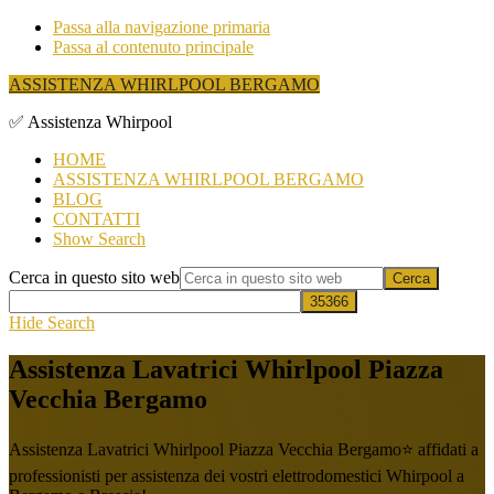
Passa alla navigazione primaria
Passa al contenuto principale
ASSISTENZA WHIRLPOOL BERGAMO
✅ Assistenza Whirpool
HOME
ASSISTENZA WHIRLPOOL BERGAMO
BLOG
CONTATTI
Show Search
Cerca in questo sito web
Hide Search
Assistenza Lavatrici Whirlpool Piazza
Vecchia Bergamo
Assistenza Lavatrici Whirlpool Piazza Vecchia Bergamo⭐ affidati a
professionisti per assistenza dei vostri elettrodomestici Whirpool a