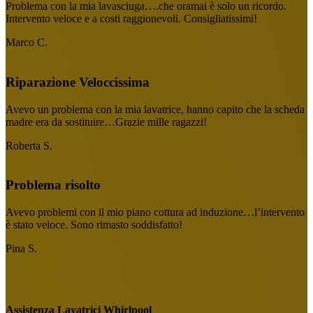
Problema con la mia lavasciuga….che oramai è solo un ricordo.
Intervento veloce e a costi raggionevoli. Consigliatissimi!
Marco C.
Riparazione Veloccissima
Avevo un problema con la mia lavatrice, hanno capito che la scheda
madre era da sostituire…Grazie mille ragazzi!
Roberta S.
Problema risolto
Avevo problemi con il mio piano cottura ad induzione…l’intervento
è stato veloce. Sono rimasto soddisfatto!
Pina S.
Assistenza Lavatrici Whirlpool