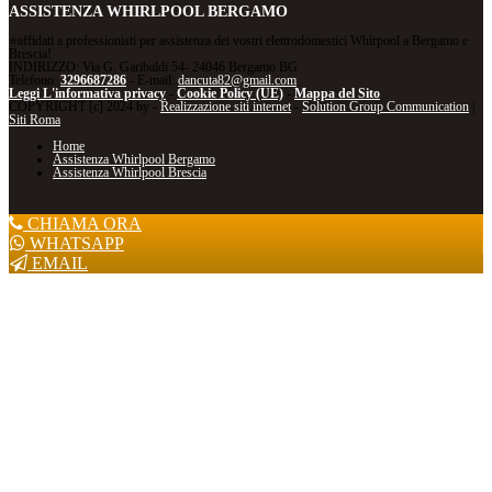
ASSISTENZA WHIRLPOOL BERGAMO
⭐affidati a professionisti per assistenza dei vostri elettrodomestici Whirpool a Bergamo e
Brescia!
INDIRIZZO: Via G. Garibaldi 54- 24046 Bergamo BG
Telefono:
3296687286
- E-mail:
dancuta82@gmail.com
Leggi L'informativa privacy
-
Cookie Policy (UE)
-
Mappa del Sito
COPYRIGHT [c] 2024 by -
Realizzazione siti internet
-
Solution Group Communication
|
Siti Roma
Home
Assistenza Whirlpool Bergamo
Assistenza Whirlpool Brescia
CHIAMA ORA
WHATSAPP
EMAIL