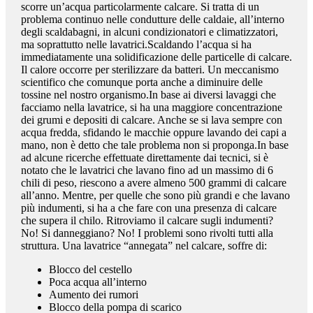
scorre un’acqua particolarmente calcare. Si tratta di un
problema continuo nelle condutture delle caldaie, all’interno
degli scaldabagni, in alcuni condizionatori e climatizzatori,
ma soprattutto nelle lavatrici.Scaldando l’acqua si ha
immediatamente una solidificazione delle particelle di calcare.
Il calore occorre per sterilizzare da batteri. Un meccanismo
scientifico che comunque porta anche a diminuire delle
tossine nel nostro organismo.In base ai diversi lavaggi che
facciamo nella lavatrice, si ha una maggiore concentrazione
dei grumi e depositi di calcare. Anche se si lava sempre con
acqua fredda, sfidando le macchie oppure lavando dei capi a
mano, non è detto che tale problema non si proponga.In base
ad alcune ricerche effettuate direttamente dai tecnici, si è
notato che le lavatrici che lavano fino ad un massimo di 6
chili di peso, riescono a avere almeno 500 grammi di calcare
all’anno. Mentre, per quelle che sono più grandi e che lavano
più indumenti, si ha a che fare con una presenza di calcare
che supera il chilo. Ritroviamo il calcare sugli indumenti?
No! Si danneggiano? No! I problemi sono rivolti tutti alla
struttura. Una lavatrice “annegata” nel calcare, soffre di:
Blocco del cestello
Poca acqua all’interno
Aumento dei rumori
Blocco della pompa di scarico