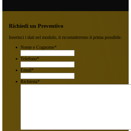
Richiedi un Preventivo
Inserisci i dati nel modulo, ti ricontatteremo il prima possibile.
Nome e Cognome
*
Telefono
*
Email
*
Richiesta
*