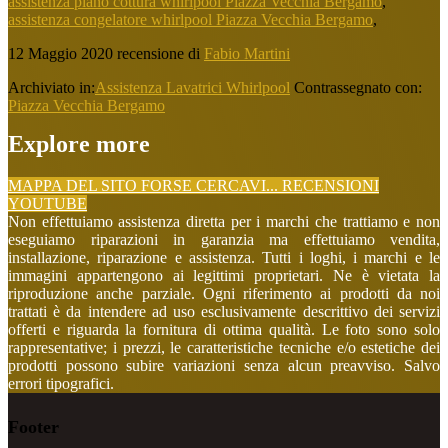
assistenza piano cottura whirlpool Piazza Vecchia Bergamo
,
assistenza congelatore whirlpool Piazza Vecchia Bergamo
,
12 Maggio 2020
recensione di
Fabio Martini
Archiviato in:
Assistenza Lavatrici Whirlpool
Contrassegnato con:
Piazza Vecchia Bergamo
Explore more
MAPPA DEL SITO
FORSE CERCAVI...
RECENSIONI
YOUTUBE
Non effettuiamo assistenza diretta per i marchi che trattiamo e non
eseguiamo riparazioni in garanzia ma effettuiamo vendita,
installazione, riparazione e assistenza. Tutti i loghi, i marchi e le
immagini appartengono ai legittimi proprietari. Ne è vietata la
riproduzione anche parziale. Ogni riferimento ai prodotti da noi
trattati è da intendere ad uso esclusivamente descrittivo dei servizi
offerti e riguarda la fornitura di ottima qualità. Le foto sono solo
rappresentative; i prezzi, le caratteristiche tecniche e/o estetiche dei
prodotti possono subire variazioni senza alcun preavviso. Salvo
errori tipografici.
Footer