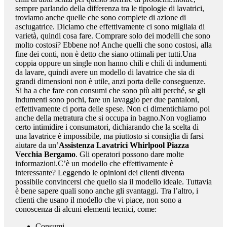
sempre parlando della differenza tra le tipologie di lavatrici,
troviamo anche quelle che sono complete di azione di
asciugatrice. Diciamo che effettivamente ci sono migliaia di
varietà, quindi cosa fare. Comprare solo dei modelli che sono
molto costosi? Ebbene no! Anche quelli che sono costosi, alla
fine dei conti, non è detto che siano ottimali per tutti.Una
coppia oppure un single non hanno chili e chili di indumenti
da lavare, quindi avere un modello di lavatrice che sia di
grandi dimensioni non è utile, anzi porta delle conseguenze.
Si ha a che fare con consumi che sono più alti perché, se gli
indumenti sono pochi, fare un lavaggio per due pantaloni,
effettivamente ci porta delle spese. Non ci dimentichiamo poi
anche della metratura che si occupa in bagno.Non vogliamo
certo intimidire i consumatori, dichiarando che la scelta di
una lavatrice è impossibile, ma piuttosto si consiglia di farsi
aiutare da un’
Assistenza Lavatrici Whirlpool Piazza
Vecchia Bergamo
. Gli operatori possono dare molte
informazioni.C’è un modello che effettivamente è
interessante? Leggendo le opinioni dei clienti diventa
possibile convincersi che quello sia il modello ideale. Tuttavia
è bene sapere quali sono anche gli svantaggi. Tra l’altro, i
clienti che usano il modello che vi piace, non sono a
conoscenza di alcuni elementi tecnici, come:
Consumi