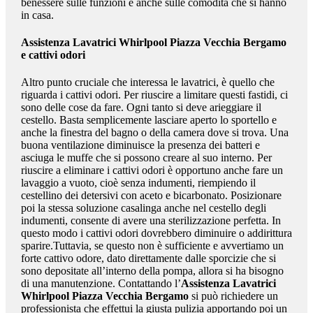
benessere sulle funzioni e anche sulle comodità che si hanno
in casa.
Assistenza Lavatrici Whirlpool Piazza Vecchia Bergamo
e cattivi odori
Altro punto cruciale che interessa le lavatrici, è quello che
riguarda i cattivi odori. Per riuscire a limitare questi fastidi, ci
sono delle cose da fare. Ogni tanto si deve arieggiare il
cestello. Basta semplicemente lasciare aperto lo sportello e
anche la finestra del bagno o della camera dove si trova. Una
buona ventilazione diminuisce la presenza dei batteri e
asciuga le muffe che si possono creare al suo interno. Per
riuscire a eliminare i cattivi odori è opportuno anche fare un
lavaggio a vuoto, cioè senza indumenti, riempiendo il
cestellino dei detersivi con aceto e bicarbonato. Posizionare
poi la stessa soluzione casalinga anche nel cestello degli
indumenti, consente di avere una sterilizzazione perfetta. In
questo modo i cattivi odori dovrebbero diminuire o addirittura
sparire.Tuttavia, se questo non è sufficiente e avvertiamo un
forte cattivo odore, dato direttamente dalle sporcizie che si
sono depositate all’interno della pompa, allora si ha bisogno
di una manutenzione. Contattando l’
Assistenza Lavatrici
Whirlpool Piazza Vecchia Bergamo
si può richiedere un
professionista che effettui la giusta pulizia apportando poi un