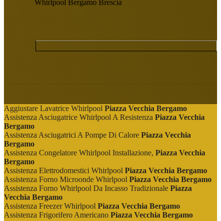
Aggiustare Lavatrice Whirlpool
Piazza Vecchia Bergamo
Assistenza Asciugatrice Whirlpool A Resistenza
Piazza Vecchia
Bergamo
Assistenza Asciugatrici A Pompe Di Calore
Piazza Vecchia
Bergamo
Assistenza Congelatore Whirlpool Installazione,
Piazza Vecchia
Bergamo
Assistenza Elettrodomestici Whirlpool
Piazza Vecchia Bergamo
Assistenza Forno Microonde Whirlpool
Piazza Vecchia Bergamo
Assistenza Forno Whirlpool Da Incasso Tradizionale
Piazza
Vecchia Bergamo
Assistenza Freezer Whirlpool
Piazza Vecchia Bergamo
Assistenza Frigorifero Americano
Piazza Vecchia Bergamo