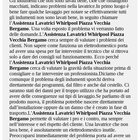
Gli indumenti che non sono lavati bene, cioè che rimangono
macchiati, indicano problemi nella lavatrice.In primo luogo è
bene fare qualche lavaggio per notare se effettivamente tutti
gli indumenti non sono lavati bene, in seguito chiamare
l’
Assistenza Lavatrici Whirlpool Piazza Vecchia
Bergamo
. Una volta esposto il problema vi verranno fatto
delle domande.L’
Assistenza Lavatrici Whirlpool Piazza
Vecchia Bergamo
cerca sempre di valutare i problemi dei
clienti. Non sapere come funziona un elettrodomestico porta
ad avere una spesa per far intervenire il tecnico che si ritrova
solo a dare dei consigli sul funzionamento. Ecco perché
l’
Assistenza Lavatrici Whirlpool Piazza Vecchia
Bergamo
cerca di valutare la gravità della situazione prima di
consigliare o far intervenire un professionista.Diciamo che
comunque il problema degli indumenti sporchi deriva
direttamente dai programmi, dal filtro e anche dal cestello. Ci
saranno stati dei danni per il troppo utilizzo che ha portato ad
avere delle conseguenze sui tipi di lavaggio.Se parliamo di un
prodotto nuova, il problema potrebbe nascere direttamente
dall’installazione oppure da un danno che è creato in fase di
trasporto.L’
Assistenza Lavatrici Whirlpool Piazza Vecchia
Bergamo
permette di valutare i pro e i contro, ma sempre
nell’interesse e nel rispetto del cliente. Una lavatrice che non
lava bene, è assolutamente un elettrodomestico inutile.
Preoccuparsi immediatamente del problema porta ad avere un