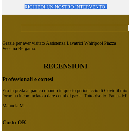
RICHIEDI UN NOSTRO INTERVENTO!
Grazie per aver visitato Assistenza Lavatrici Whirlpool Piazza
Vecchia Bergamo!
RECENSIONI
Professionali e cortesi
Ero in preda al panico quando in questo periodaccio di Covid il mio
forno ha incominciato a dare cenni di pazia. Tutto risolto. Fantastici!
Manuela M.
Costo OK