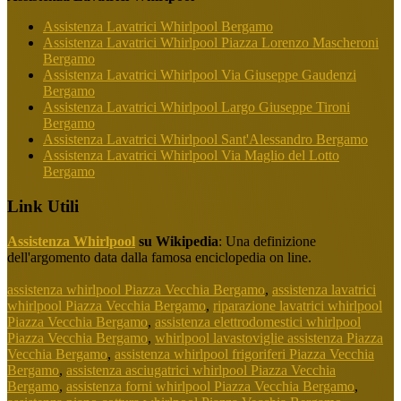
Assistenza Lavatrici Whirlpool Bergamo
Assistenza Lavatrici Whirlpool Piazza Lorenzo Mascheroni
Bergamo
Assistenza Lavatrici Whirlpool Via Giuseppe Gaudenzi
Bergamo
Assistenza Lavatrici Whirlpool Largo Giuseppe Tironi
Bergamo
Assistenza Lavatrici Whirlpool Sant'Alessandro Bergamo
Assistenza Lavatrici Whirlpool Via Maglio del Lotto
Bergamo
Link Utili
Assistenza Whirlpool
su Wikipedia
: Una definizione
dell'argomento data dalla famosa enciclopedia on line.
assistenza whirlpool Piazza Vecchia Bergamo
,
assistenza lavatrici
whirlpool Piazza Vecchia Bergamo
,
riparazione lavatrici whirlpool
Piazza Vecchia Bergamo
,
assistenza elettrodomestici whirlpool
Piazza Vecchia Bergamo
,
whirlpool lavastoviglie assistenza Piazza
Vecchia Bergamo
,
assistenza whirlpool frigoriferi Piazza Vecchia
Bergamo
,
assistenza asciugatrici whirlpool Piazza Vecchia
Bergamo
,
assistenza forni whirlpool Piazza Vecchia Bergamo
,