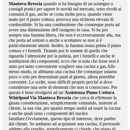
Mantova Brescia
quando si ha bisogno di un sostegno o
consigli pratici per sapere le novità sul mercato, sono rivolti ai
consumi.Il gas, anche se costa molto poco, quando viene
usato per il piano cottura, provoca una richiesta elevata di
combustibile. Si ha una combustione che comunque porta ad
avere una diminuzione dell’ossigeno in casa. Si ha poi
sempre una fiamma libera, che non è eccessivamente alta, ma
che porta ad ustioni o anche a scottature se non si è
particolarmente attenti. Inoltre, la fiamma usura prima il piano
cottura e i fornelli. Tirando poi le somme di quello che
riguarda l’attenzione per la pulizia, per i fornelli e anche le
sostituzioni dei componenti, ecco che si nota che forse non è
stato poi tanto conveniente scegliere una cucina a gas.Allo
stesso modo, se abbiamo una cucina che comunque usiamo
poco o solo per determinati pasti al giorno, allora potrebbe
convenire. Le scelte, sono difficili proprio perché si deve
considerare una serie di elementi che non si conoscono. Per
questo è bene rivolgersi ad un’
Assistenza Piano Cottura
Whirlpool Via Mantova Brescia
che cerca di effettuare la
giusta considerazione, semplicemente valutando, insieme al
cliente, la sua vita, per quanto tempo andrà ad usare la cucina
e anche quali sono i componenti del nucleo
familiare.Ovviamente, questo tipo di interesse, deve partire
dal cliente. Se andiamo ad acquistare una cucina, il personale
addetto alla vendita, semplicemente ci chiede: che piano di