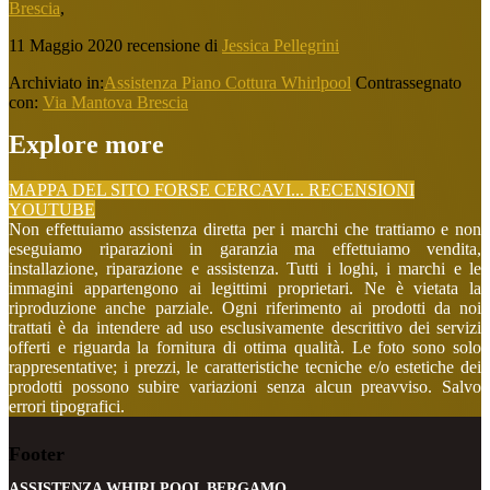
Brescia
,
11 Maggio 2020
recensione di
Jessica Pellegrini
Archiviato in:
Assistenza Piano Cottura Whirlpool
Contrassegnato
con:
Via Mantova Brescia
Explore more
MAPPA DEL SITO
FORSE CERCAVI...
RECENSIONI
YOUTUBE
Non effettuiamo assistenza diretta per i marchi che trattiamo e non
eseguiamo riparazioni in garanzia ma effettuiamo vendita,
installazione, riparazione e assistenza. Tutti i loghi, i marchi e le
immagini appartengono ai legittimi proprietari. Ne è vietata la
riproduzione anche parziale. Ogni riferimento ai prodotti da noi
trattati è da intendere ad uso esclusivamente descrittivo dei servizi
offerti e riguarda la fornitura di ottima qualità. Le foto sono solo
rappresentative; i prezzi, le caratteristiche tecniche e/o estetiche dei
prodotti possono subire variazioni senza alcun preavviso. Salvo
errori tipografici.
Footer
ASSISTENZA WHIRLPOOL BERGAMO