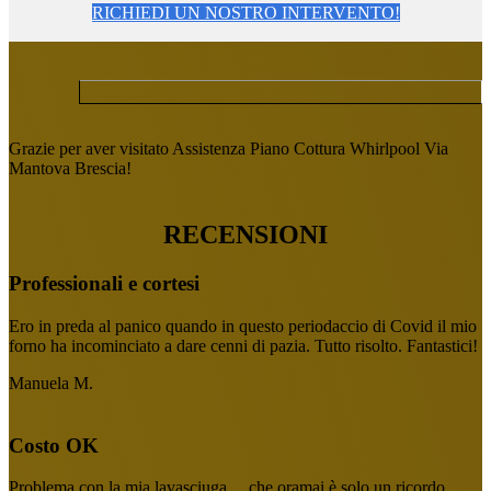
RICHIEDI UN NOSTRO INTERVENTO!
Grazie per aver visitato Assistenza Piano Cottura Whirlpool Via
Mantova Brescia!
RECENSIONI
Professionali e cortesi
Ero in preda al panico quando in questo periodaccio di Covid il mio
forno ha incominciato a dare cenni di pazia. Tutto risolto. Fantastici!
Manuela M.
Costo OK
Problema con la mia lavasciuga….che oramai è solo un ricordo.