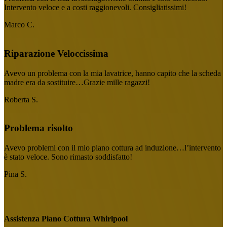
Intervento veloce e a costi raggionevoli. Consigliatissimi!
Marco C.
Riparazione Veloccissima
Avevo un problema con la mia lavatrice, hanno capito che la scheda
madre era da sostituire…Grazie mille ragazzi!
Roberta S.
Problema risolto
Avevo problemi con il mio piano cottura ad induzione…l’intervento
è stato veloce. Sono rimasto soddisfatto!
Pina S.
Assistenza Piano Cottura Whirlpool