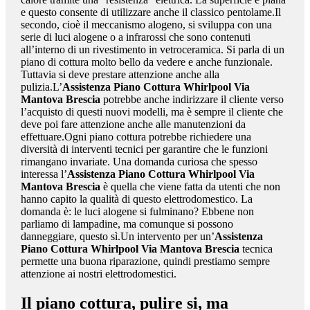
e questo consente di utilizzare anche il classico pentolame.Il
secondo, cioè il meccanismo alogeno, si sviluppa con una
serie di luci alogene o a infrarossi che sono contenuti
all’interno di un rivestimento in vetroceramica. Si parla di un
piano di cottura molto bello da vedere e anche funzionale.
Tuttavia si deve prestare attenzione anche alla
pulizia.L’
Assistenza Piano Cottura Whirlpool Via
Mantova Brescia
potrebbe anche indirizzare il cliente verso
l’acquisto di questi nuovi modelli, ma è sempre il cliente che
deve poi fare attenzione anche alle manutenzioni da
effettuare.Ogni piano cottura potrebbe richiedere una
diversità di interventi tecnici per garantire che le funzioni
rimangano invariate. Una domanda curiosa che spesso
interessa l’
Assistenza Piano Cottura Whirlpool Via
Mantova Brescia
è quella che viene fatta da utenti che non
hanno capito la qualità di questo elettrodomestico. La
domanda è: le luci alogene si fulminano? Ebbene non
parliamo di lampadine, ma comunque si possono
danneggiare, questo sì.Un intervento per un’
Assistenza
Piano Cottura Whirlpool Via Mantova Brescia
tecnica
permette una buona riparazione, quindi prestiamo sempre
attenzione ai nostri elettrodomestici.
Il piano cottura, pulire si, ma