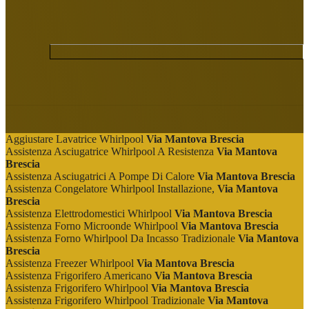
Aggiustare Lavatrice Whirlpool
Via Mantova Brescia
Assistenza Asciugatrice Whirlpool A Resistenza
Via Mantova
Brescia
Assistenza Asciugatrici A Pompe Di Calore
Via Mantova Brescia
Assistenza Congelatore Whirlpool Installazione,
Via Mantova
Brescia
Assistenza Elettrodomestici Whirlpool
Via Mantova Brescia
Assistenza Forno Microonde Whirlpool
Via Mantova Brescia
Assistenza Forno Whirlpool Da Incasso Tradizionale
Via Mantova
Brescia
Assistenza Freezer Whirlpool
Via Mantova Brescia
Assistenza Frigorifero Americano
Via Mantova Brescia
Assistenza Frigorifero Whirlpool
Via Mantova Brescia
Assistenza Frigorifero Whirlpool Tradizionale
Via Mantova