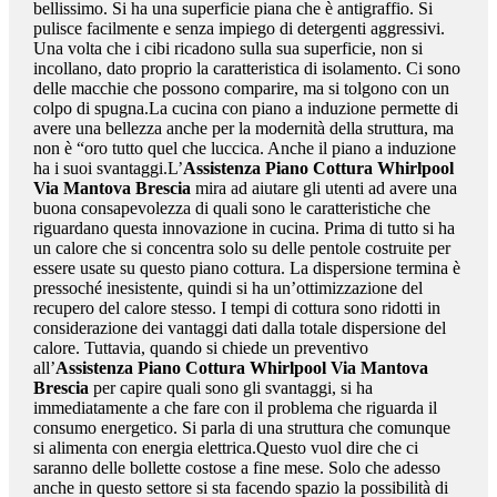
bellissimo. Si ha una superficie piana che è antigraffio. Si
pulisce facilmente e senza impiego di detergenti aggressivi.
Una volta che i cibi ricadono sulla sua superficie, non si
incollano, dato proprio la caratteristica di isolamento. Ci sono
delle macchie che possono comparire, ma si tolgono con un
colpo di spugna.La cucina con piano a induzione permette di
avere una bellezza anche per la modernità della struttura, ma
non è “oro tutto quel che luccica. Anche il piano a induzione
ha i suoi svantaggi.L’
Assistenza Piano Cottura Whirlpool
Via Mantova Brescia
mira ad aiutare gli utenti ad avere una
buona consapevolezza di quali sono le caratteristiche che
riguardano questa innovazione in cucina. Prima di tutto si ha
un calore che si concentra solo su delle pentole costruite per
essere usate su questo piano cottura. La dispersione termina è
pressoché inesistente, quindi si ha un’ottimizzazione del
recupero del calore stesso. I tempi di cottura sono ridotti in
considerazione dei vantaggi dati dalla totale dispersione del
calore. Tuttavia, quando si chiede un preventivo
all’
Assistenza Piano Cottura Whirlpool Via Mantova
Brescia
per capire quali sono gli svantaggi, si ha
immediatamente a che fare con il problema che riguarda il
consumo energetico. Si parla di una struttura che comunque
si alimenta con energia elettrica.Questo vuol dire che ci
saranno delle bollette costose a fine mese. Solo che adesso
anche in questo settore si sta facendo spazio la possibilità di