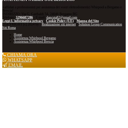
⭐affidati a professionisti per assistenza dei vostri elettrodomestici Whirpool a Bergamo e
Brescia!
INDIRIZZO: Via G. Garibaldi 54- 24046 Bergamo BG
Telefono:
3296687286
- E-mail:
dancuta82@gmail.com
Leggi L'informativa privacy
-
Cookie Policy (UE)
-
Mappa del Sito
COPYRIGHT [c] 2024 by -
Realizzazione siti internet
-
Solution Group Communication
|
Siti Roma
Home
Assistenza Whirlpool Bergamo
Assistenza Whirlpool Brescia
CHIAMA ORA
WHATSAPP
EMAIL