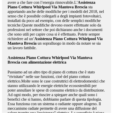
avere a che fare con l’energia rinnovabile.L’
Assistenza
Piano Cottura Whirlpool Via Mantova Brescia
sta
apportando anche delle modifiche per i modelli del 2018, nel
senso che è possibile collegarli a degli impianti fotovoltaici,
installati da poco ad esempio, con delle semplici modifiche
tecniche.Queste modifiche devono essere effettuate solo da
professioni nel settore che poi dichiarano anche i documenti
che sono utili per capire cosa si è effettuato. Potete sempre
richiedere ad un’
Assistenza Piano Cottura Whirlpool Via
Mantova Brescia
un sopralluogo in modo da notare se sia
un lavoro fattibile.
Assistenza Piano Cottura Whirlpool Via Mantova
Brescia
con alimentazione elettrica
Passiamo ad un altro tipo di piano di cottura che è stato
“rivisitato” nelle sue funzioni, cioè del piano cottura
elettrico.Molte sono le case costruttrici di elettrodomestici che
stanno utilizzando le energie elettriche ecosostenibili per
poter annullare le spese di consumo elettrico da distribuzione.
Ad ogni modo, per riuscire a spiegare anche quali sono i
benefici che si hanno, dobbiamo parlare di questa tipologia.
Essa funziona con un sistema o radiante oppure alogeno. Il
meccanismo radiate permette di avere una diffusione del
calore tramite una “resistenza” elettrica. La superficie è piana