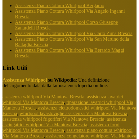
Assistenza Piano Cottura Whirlpool Bergamo
Assistenza Piano Cottura Whirlpool Via Angelo Inganni
Brescia
Assistenza Piano Cottura Whirlpool Corso Giuseppe
Zanardelli Brescia
Assistenza Piano Cottura Whirlpool Via Carlo Zima Brescia
Assistenza Piano Cottura Whirlpool Via San Martino della
Battaglia Brescia
Assistenza Piano Cottura Whirlpool Via Berardo Maggi
Brescia
Link Utili
Assistenza Whirlpool
su Wikipedia
: Una definizione
dell'argomento data dalla famosa enciclopedia on line.
assistenza whirlpool Via Mantova Brescia
,
assistenza lavatrici
whirlpool Via Mantova Brescia
,
riparazione lavatrici whirlpool Via
Mantova Brescia
,
assistenza elettrodomestici whirlpool Via Mantova
Brescia
,
whirlpool lavastoviglie assistenza Via Mantova Brescia
,
assistenza whirlpool frigoriferi Via Mantova Brescia
,
assistenza
asciugatrici whirlpool Via Mantova Brescia
,
assistenza forni
whirlpool Via Mantova Brescia
,
assistenza piano cottura whirlpool
Via Mantova Brescia
,
assistenza congelatore whirlpool Via Mantova