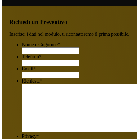
Richiedi un Preventivo
Inserisci i dati nel modulo, ti ricontatteremo il prima possibile.
Nome e Cognome
*
Telefono
*
Email
*
Richiesta
*
Privacy
*