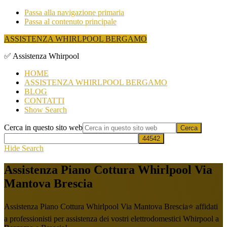
Passa alla navigazione primaria
Passa al contenuto principale
ASSISTENZA WHIRLPOOL BERGAMO
✅ Assistenza Whirpool
HOME
ASSISTENZA WHIRLPOOL BERGAMO
BLOG
CONTATTI
Show Search
Cerca in questo sito web
Hide Search
Assistenza Piano Cottura Whirlpool Via
Mantova Brescia
Assistenza Piano Cottura Whirlpool Via Mantova Brescia⭐ affidati
a professionisti per assistenza dei vostri elettrodomestici Whirpool a