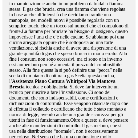
in manutenzione e anche in un problema dato dalla fiamma
stessa. Il gas che brucia, crea una fiamma che viene regolata
in base anche all’intensità che decidiamo tramite una
manopola, nei modelli nuovi è possibile regolarla con un
semplice touch, cioè un tocco sui numeri che ci compaiono di
fronte.La fiamma per bruciare ha bisogno di ossigeno, questo
impoverisce l’aria che c’è nelle cucine. Se abbiamo poi una
cucina arieggiata oppure che è sottoposta ad una forte
ventilazione, si rischia anche di avere una dispersione di una
grande quantità di gas che spesso brucia in modo errato. Alla
fine i consumi non sono eccessivi, ma ci sono e in inverno
essi aumentano perché aumenta il prezzo del combustibile
stesso. Alla fine questa la si può definire una “pecca” nella
scelta di un piano di cottura a gas.Scelta questa cucina,
l’
Assistenza Piano Cottura Whirlpool Via Mantova
Brescia
tecnica è obbligatoria. Si deve far intervenire un
tecnico per riuscire a fare l’installazione. Ci sono dei
documenti che sono indispensabili, come certificazioni e
dichiarazioni di conformità. Esse vengono rilasciate dopo che
si effettua il collaudo e certificano che tutto è stato montato a
norma di legge, avendo anche una grande sicurezza per gli
utenti in fase di funzionamento.Oltre a questo si deve pensare
anche alle manutenzioni di controllo. Il gas metano, che si
usa nella distribuzione “normale”, non è eccessivamente
pericoloso. Nel senso che ha una combustione molto