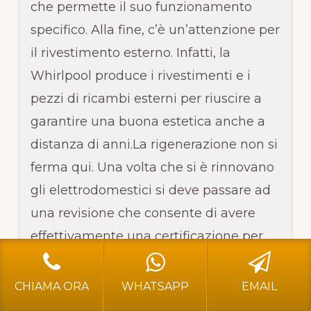
che permette il suo funzionamento
specifico. Alla fine, c’è un’attenzione per
il rivestimento esterno. Infatti, la
Whirlpool produce i rivestimenti e i
pezzi di ricambi esterni per riuscire a
Footer
ASSISTENZA WHIRLPOOL BERGAMO
garantire una buona estetica anche a
⭐affidati a professionisti per assistenza dei vostri elettrodomestici
Whirpool a Bergamo e Brescia!
distanza di anni.La rigenerazione non si
INDIRIZZO: Via G. Garibaldi 54- 24046 Bergamo BG
ferma qui. Una volta che si è rinnovano
Telefono:
3296687286
- E-mail:
dancuta82@gmail.com
gli elettrodomestici si deve passare ad
Leggi L'informativa privacy
-
Cookie Policy (UE)
-
Mappa
del Sito
una revisione che consente di avere
COPYRIGHT [c] 2024 by -
Realizzazione siti internet
-
Solution
Group Communication
|
Siti Roma
effettivamente una certificazione per
quanto riguarda il funzionamento
HOME
ASSISTENZA WHIRLPOOL BERGAMO
originario. Alla fine c’è poi il collaudo di
ASSISTENZA WHIRLPOOL BRESCIA
CHIAMA ORA
WHATSAPP
EMAIL
“certezza”. Un cliente può richiedere la