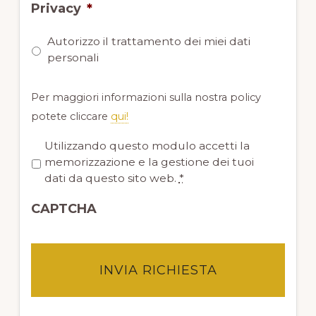
Privacy
*
Autorizzo il trattamento dei miei dati
personali
Per maggiori informazioni sulla nostra policy
potete cliccare
qui!
P
Utilizzando questo modulo accetti la
r
memorizzazione e la gestione dei tuoi
i
dati da questo sito web.
*
v
CAPTCHA
a
c
y
*