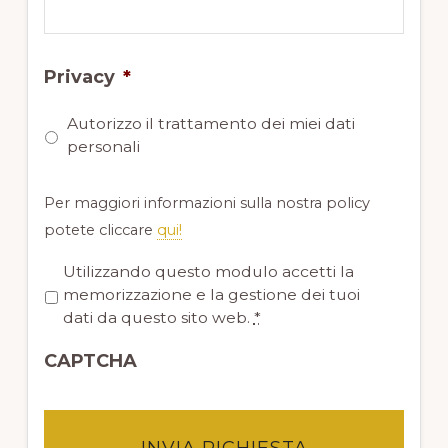
Privacy
*
Autorizzo il trattamento dei miei dati
personali
Per maggiori informazioni sulla nostra policy
potete cliccare
qui!
P
Utilizzando questo modulo accetti la
r
memorizzazione e la gestione dei tuoi
i
dati da questo sito web.
*
v
CAPTCHA
a
c
y
*