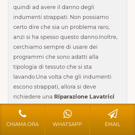
quindi ad avere il danno degli
indumenti strappati. Non possiamo
certo dire che sia un problema raro,
anzi si ha spesso questo danno.Inoltre,
Footer
ASSISTENZA WHIRLPOOL BERGAMO
cerchiamo sempre di usare dei
⭐affidati a professionisti per assistenza dei vostri elettrodomestici
programmi che sono adatti alla
Whirpool a Bergamo e Brescia!
tipologia di tessuto che si sta
INDIRIZZO: Via G. Garibaldi 54- 24046 Bergamo BG
Telefono:
3296687286
- E-mail:
dancuta82@gmail.com
lavando.Una volta che gli indumenti
escono strappati, allora si deve
Leggi L'informativa privacy
-
Cookie Policy (UE)
-
Mappa
del Sito
COPYRIGHT [c] 2024 by -
Realizzazione siti internet
-
Solution
richiedere una
Riparazione Lavatrici
Group Communication
|
Siti Roma
Whirlpool Piazzale della Repubblica
Brescia
perché si deve intervenire in
HOME
ASSISTENZA WHIRLPOOL BERGAMO
ASSISTENZA WHIRLPOOL BRESCIA
CHIAMA ORA
WHATSAPP
EMAIL
tempi rapidi. Se non si effettua la giusta