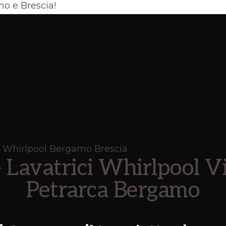
o e Brescia!
 Lavatrici Whirlpool V
Petrarca Bergamo