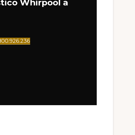
stico Whirpool a
0.926.236