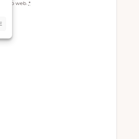
to sito web.
*
E