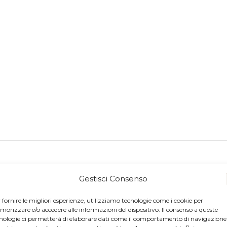
Gestisci Consenso
i dati personali
 fornire le migliori esperienze, utilizziamo tecnologie come i cookie per
orizzare e/o accedere alle informazioni del dispositivo. Il consenso a queste
ra policy potete cliccare
qui!
nologie ci permetterà di elaborare dati come il comportamento di navigazione