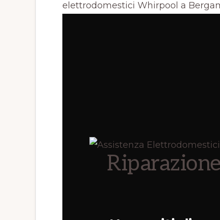
elettrodomestici Whirpool a Bergam
Riparazione