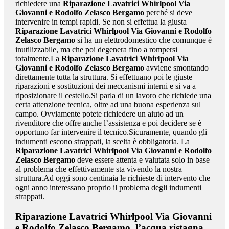
richiedere una
Riparazione Lavatrici Whirlpool Via
Giovanni e Rodolfo Zelasco Bergamo
perché si deve
intervenire in tempi rapidi. Se non si effettua la giusta
Riparazione Lavatrici Whirlpool Via Giovanni e Rodolfo
Zelasco Bergamo
si ha un elettrodomestico che comunque è
inutilizzabile, ma che poi degenera fino a rompersi
totalmente.La
Riparazione Lavatrici Whirlpool Via
Giovanni e Rodolfo Zelasco Bergamo
avviene smontando
direttamente tutta la struttura. Si effettuano poi le giuste
riparazioni e sostituzioni dei meccanismi interni e si va a
riposizionare il cestello.Si parla di un lavoro che richiede una
certa attenzione tecnica, oltre ad una buona esperienza sul
campo. Ovviamente potete richiedere un aiuto ad un
rivenditore che offre anche l’assistenza e poi decidere se è
opportuno far intervenire il tecnico.Sicuramente, quando gli
indumenti escono strappati, la scelta è obbligatoria. La
Riparazione Lavatrici Whirlpool Via Giovanni e Rodolfo
Zelasco Bergamo
deve essere attenta e valutata solo in base
al problema che effettivamente sta vivendo la nostra
struttura.Ad oggi sono centinaia le richieste di intervento che
ogni anno interessano proprio il problema degli indumenti
strappati.
Riparazione Lavatrici Whirlpool Via Giovanni
e Rodolfo Zelasco Bergamo
, l’acqua ristagna