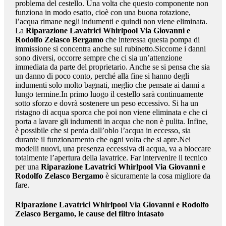
problema del cestello. Una volta che questo componente non
funziona in modo esatto, cioè con una buona rotazione,
l’acqua rimane negli indumenti e quindi non viene eliminata.
La
Riparazione Lavatrici Whirlpool Via Giovanni e
Rodolfo Zelasco Bergamo
che interessa questa pompa di
immissione si concentra anche sul rubinetto.Siccome i danni
sono diversi, occorre sempre che ci sia un’attenzione
immediata da parte del proprietario. Anche se si pensa che sia
un danno di poco conto, perché alla fine si hanno degli
indumenti solo molto bagnati, meglio che pensate ai danni a
lungo termine.In primo luogo il cestello sarà continuamente
sotto sforzo e dovrà sostenere un peso eccessivo. Si ha un
ristagno di acqua sporca che poi non viene eliminata e che ci
porta a lavare gli indumenti in acqua che non è pulita. Infine,
è possibile che si perda dall’oblo l’acqua in eccesso, sia
durante il funzionamento che ogni volta che si apre.Nei
modelli nuovi, una presenza eccessiva di acqua, va a bloccare
totalmente l’apertura della lavatrice. Far intervenire il tecnico
per una
Riparazione Lavatrici Whirlpool Via Giovanni e
Rodolfo Zelasco Bergamo
è sicuramente la cosa migliore da
fare.
Riparazione Lavatrici Whirlpool Via Giovanni e Rodolfo
Zelasco Bergamo
, le cause del filtro intasato