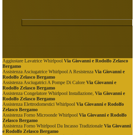
Aggiustare Lavatrice Whirlpool
Via Giovanni e Rodolfo Zelasco
Bergamo
Assistenza Asciugatrice Whirlpool A Resistenza
Via Giovanni e
Rodolfo Zelasco Bergamo
Assistenza Asciugatrici A Pompe Di Calore
Via Giovanni e
Rodolfo Zelasco Bergamo
Assistenza Congelatore Whirlpool Installazione,
Via Giovanni e
Rodolfo Zelasco Bergamo
Assistenza Elettrodomestici Whirlpool
Via Giovanni e Rodolfo
Zelasco Bergamo
Assistenza Forno Microonde Whirlpool
Via Giovanni e Rodolfo
Zelasco Bergamo
Assistenza Forno Whirlpool Da Incasso Tradizionale
Via Giovanni
e Rodolfo Zelasco Bergamo