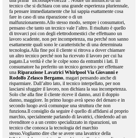
una prima “inconsapevolezza”. Notare un annuncio di un
tecnico che si dichiara con una grande esperienza pluriennale,
fa pensare immediatamente che lui sappia esattamente cosa
fare in caso di una riparazione o di un
malfunzionamento.Allo stesso modo, sempre i consumatori,
pensano che tanto un tecnico vale l’altro. Il risultato è quello
di trovarci poi con degli elettrodomestici che effettuano un
lavoro scadente, non per incompetenza, ma perché non sanno
esattamente quali sono le caratteristiche di una determinata
tecnologia.Alla fine poi il cliente si ritrova a dover chiamare
un altro tecnico perché non ha ricevuto il lavoro per cui ha
pagato.La verità è che le colpe sono da entrambi i lati. Il
consumatore ha preferito un tecnico generico per effettuare
una
Riparazione Lavatrici Whirlpool Via Giovanni e
Rodolfo Zelasco Bergamo
, magari pensando anche di
risparmiare. Dall’altro lato, il tecnico interpellato, per non
lasciarsi sfuggire il lavoro, non dichiara la sua incompetenza.
Solo che alla fine il cliente riceve il danno, anzi il doppio
danno, maggiore. In primo luogo avrà speso del denaro e in
secondo luogo avrà comunque una struttura che non
funziona.Il consiglio da seguire è quello di affidarsi al proprio
marchio, specialmente parlando di lavatrici, chiedendo ad un
rivenditore o a un centro specializzato in riparazioni, un
tecnico che conosca la tecnologia del marchio
stesso.Vogliamo dire che se avere una lavatrice della