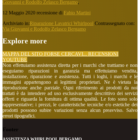
Giovanni e Rodolfo Zelasco Bergamo
,
12 Maggio 2020
recensione di
Fabio Martini
Archiviato in:
Riparazione Lavatrici Whirlpool
Contrassegnato con:
Via Giovanni e Rodolfo Zelasco Bergamo
Explore more
MAPPA DEL SITO
FORSE CERCAVI...
RECENSIONI
YOUTUBE
Non effettuiamo assistenza diretta per i marchi che trattiamo e non
eseguiamo riparazioni in garanzia ma effettuiamo vendita,
installazione, riparazione e assistenza. Tutti i loghi, i marchi e le
immagini appartengono ai legittimi proprietari. Ne è vietata la
riproduzione anche parziale. Ogni riferimento ai prodotti da noi
trattati è da intendere ad uso esclusivamente descrittivo dei servizi
offerti e riguarda la fornitura di ottima qualità. Le foto sono solo
rappresentative; i prezzi, le caratteristiche tecniche e/o estetiche dei
prodotti possono subire variazioni senza alcun preavviso. Salvo
errori tipografici.
Footer
ASSISTENZA WHIRLPOOL BERGAMO