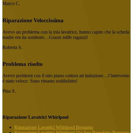
Marco C.
Riparazione Veloccissima
Avevo un problema con la mia lavatrice, hanno capito che la scheda
madre era da sostituire…Grazie mille ragazzi!
Roberta S.
Problema risolto
Avevo problemi con il mio piano cottura ad induzione…l’intervento
è stato veloce. Sono rimasto soddisfatto!
Pina S.
Riparazione Lavatrici Whirlpool
Riparazione Lavatrici Whirlpool Bergamo
Riparazione Lavatrici Whirlpool Via San Benedetto Bergamo