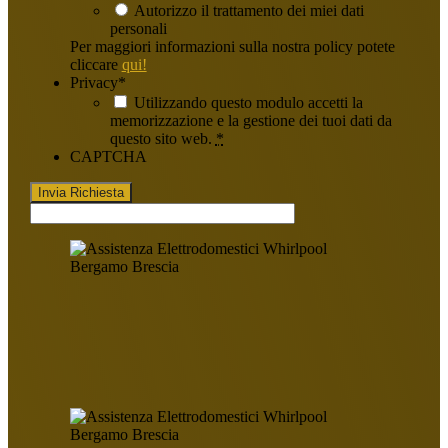
Autorizzo il trattamento dei miei dati
personali
Per maggiori informazioni sulla nostra policy potete
cliccare
qui!
Privacy
*
Utilizzando questo modulo accetti la
memorizzazione e la gestione dei tuoi dati da
questo sito web.
*
CAPTCHA