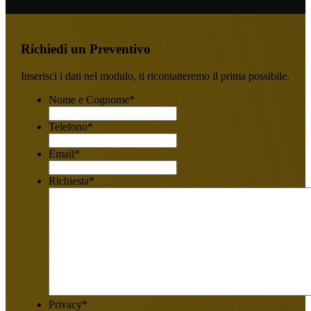
Richiedi un Preventivo
Inserisci i dati nel modulo, ti ricontatteremo il prima possibile.
Nome e Cognome
*
Telefono
*
Email
*
Richiesta
*
Privacy
*