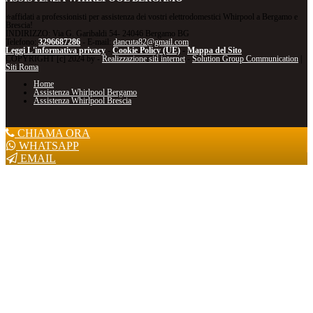
⭐affidati a professionisti per assistenza dei vostri elettrodomestici Whirpool a Bergamo e
Brescia!
INDIRIZZO: Via G. Garibaldi 54- 24046 Bergamo BG
Telefono:
3296687286
- E-mail:
dancuta82@gmail.com
Leggi L'informativa privacy
-
Cookie Policy (UE)
-
Mappa del Sito
COPYRIGHT [c] 2024 by -
Realizzazione siti internet
-
Solution Group Communication
|
Siti Roma
Home
Assistenza Whirlpool Bergamo
Assistenza Whirlpool Brescia
CHIAMA ORA
WHATSAPP
EMAIL