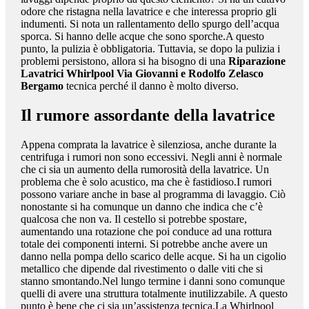
odore che ristagna nella lavatrice e che interessa proprio gli
indumenti. Si nota un rallentamento dello spurgo dell’acqua
sporca. Si hanno delle acque che sono sporche.A questo
punto, la pulizia è obbligatoria. Tuttavia, se dopo la pulizia i
problemi persistono, allora si ha bisogno di una
Riparazione
Lavatrici Whirlpool Via Giovanni e Rodolfo Zelasco
Bergamo
tecnica perché il danno è molto diverso.
Il rumore assordante della lavatrice
Appena comprata la lavatrice è silenziosa, anche durante la
centrifuga i rumori non sono eccessivi. Negli anni è normale
che ci sia un aumento della rumorosità della lavatrice. Un
problema che è solo acustico, ma che è fastidioso.I rumori
possono variare anche in base al programma di lavaggio. Ciò
nonostante si ha comunque un danno che indica che c’è
qualcosa che non va. Il cestello si potrebbe spostare,
aumentando una rotazione che poi conduce ad una rottura
totale dei componenti interni. Si potrebbe anche avere un
danno nella pompa dello scarico delle acque. Si ha un cigolio
metallico che dipende dal rivestimento o dalle viti che si
stanno smontando.Nel lungo termine i danni sono comunque
quelli di avere una struttura totalmente inutilizzabile. A questo
punto è bene che ci sia un’assistenza tecnica.La Whirlpool