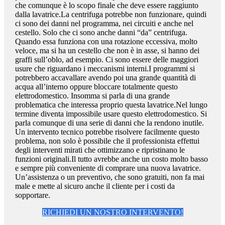
che comunque è lo scopo finale che deve essere raggiunto
dalla lavatrice.La centrifuga potrebbe non funzionare, quindi
ci sono dei danni nel programma, nei circuiti e anche nel
cestello. Solo che ci sono anche danni “da” centrifuga.
Quando essa funziona con una rotazione eccessiva, molto
veloce, ma si ha un cestello che non è in asse, si hanno dei
graffi sull’oblo, ad esempio. Ci sono essere delle maggiori
usure che riguardano i meccanismi interni.I programmi si
potrebbero accavallare avendo poi una grande quantità di
acqua all’interno oppure bloccare totalmente questo
elettrodomestico. Insomma si parla di una grande
problematica che interessa proprio questa lavatrice.Nel lungo
termine diventa impossibile usare questo elettrodomestico. Si
parla comunque di una serie di danni che la rendono inutile.
Un intervento tecnico potrebbe risolvere facilmente questo
problema, non solo è possibile che il professionista effettui
degli interventi mirati che ottimizzano e ripristinano le
funzioni originali.Il tutto avrebbe anche un costo molto basso
e sempre più conveniente di comprare una nuova lavatrice.
Un’assistenza o un preventivo, che sono gratuiti, non fa mai
male e mette al sicuro anche il cliente per i costi da
sopportare.
RICHIEDI UN NOSTRO INTERVENTO!