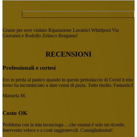
Grazie per aver visitato Riparazione Lavatrici Whirlpool Via
Giovanni e Rodolfo Zelasco Bergamo!
RECENSIONI
Professionali e cortesi
Ero in preda al panico quando in questo periodaccio di Covid il mio
forno ha incominciato a dare cenni di pazia. Tutto risolto. Fantastici!
Manuela M.
Costo OK
Problema con la mia lavasciuga….che oramai è solo un ricordo.
Intervento veloce e a costi raggionevoli. Consigliatissimi!