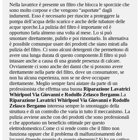
Nella lavatrice è presente un filtro che blocca le sporcizie che
sono molto corpose e che vengono “asportate” dagli
indumenti. Esso è necessario per riuscire a proteggere la
pompa dell’acqua dello scarico e anche delle tubature delle
acque sporche.La pulizia del filtro è importante ed è
opportuno farla almeno una volta al mese. Lo si può
smontare direttamente, pulirlo e poi rimontarlo. In alternativa
è possibile comunque usare dei prodotti che siano mirati alla
pulizia del filtro. Ci sono alcuni detergenti che permettono di
avere una lunga durata di questo componente.Il filtro si può
intasare anche a causa di una grande presenza di calcare.
Ovviamente ci sono anche dei danni che si possono avere
direttamente nella parte del filtro, dove un consumatore, se
non ha alcuna esperienza, non se ne deve occupare
direttamente. Meglio sempre farsi aiutare da parte di un
professionista che effettua una buona
Riparazione Lavatrici
Whirlpool Via Giovanni e Rodolfo Zelasco Bergamo
.La
Riparazione Lavatrici Whirlpool Via Giovanni e Rodolfo
Zelasco Bergamo
interessa sempre lo smontaggio della
struttura e di un controllo che varia in tutto il meccanismo. La
pulizia avviene anche con dei prodotti che sono professionali
e che apportano un beneficio ottimale per questo
elettrodomestico.Come ci si rende conto che il filtro non
funziona oppure che il problema di malfunzionamenti dei
lavaggi dipende proprio da questo elemento? Si ha un cattivo