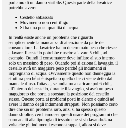
parliamo di un danno visibile. Questa parte della lavatrice
potrebbe avere:
Cestello abbassato
Movimento non centrifugo
Si ha una poca quantità di acqua
In realtà esiste anche un problema che riguarda
semplicemente la mancanza di attenzione da parte del
consumatore. La lavatrice ha un determinato peso che riesce
a lavare. Il cestello potrebbe riuscire a lavare 5 chili, ad
esempio. Quindi il consumatore deve infilare al suo interno
solo un massimo di peso. Quando poi si aziona il lavaggio, il
cestello avrà un maggiore peso perché gli indumenti si
impregnano di acqua. Ovviamente questo non danneggia la
struttura perché si è rispettato quello che ci viene detto dal
manuale d’uso.Tuttavia, se andiamo a caricare poi 6 chili,
all’interno del cestello, durante il lavaggio, si avrà un peso
maggiorato che porta a spostare la posizione del cestello
stesso. Questo porta ai problemi posti in elenco e quindi ad
avere il danno degli indumenti strappati. Non possiamo certo
dire che sia un problema raro, anzi si ha spesso questo
danno.Inoltre, cerchiamo sempre di usare dei programmi che
sono adatti alla tipologia di tessuto che si sta lavando.Una
volta che gli indumenti escono strappati, allora si deve