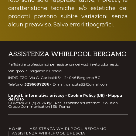
foto sono solo rappresentative; i prezzi, le
caratteristiche tecniche e/o estetiche dei
prodotti possono subire variazioni senza
alcun preavviso. Salvo errori tipografici.
Footer
ASSISTENZA WHIRLPOOL BERGAMO
⭐affidati a professionisti per assistenza dei vostri elettrodomestici
Whirpool a Bergamo e Brescia!
INDIRIZZO: Via G. Garibaldi 54- 24046 Bergamo BG
Telefono:
3296687286
- E-mail:
dancuta82@gmail.com
Leggi L'informativa privacy
-
Cookie Policy (UE)
-
Mappa
del Sito
COPYRIGHT [c] 2024 by -
Realizzazione siti internet
-
Solution
Group Communication
|
Siti Roma
HOME
ASSISTENZA WHIRLPOOL BERGAMO
ASSISTENZA WHIRLPOOL BRESCIA